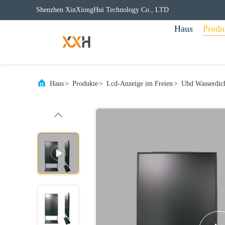
Shenzhen XinXiongHui Technology Co., LTD
Haus
Produ
Haus
>
Produkte
>
Lcd-Anzeige im Freien
>
Uhd Wasserdic