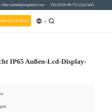
E-Mail sales04@fengshilcd.com
TELEFON 86-755-2324-5643


dern Sie ein Zitat
ht IP65 Außen-Lcd-Display-
na
gshi