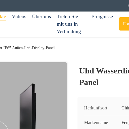
kte
Videos
Über uns
Treten Sie
Ereignisse
mit uns in
For
Verbindung
ht IP65 Außen-Lcd-Display-Panel
Uhd Wasserdic
Panel
Herkunftsort
Chi
Markenname
Fen