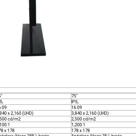
5"
75"
S,
IPS,
6:09
16:09
840 x 2,160 (UHD)
3,840 x 2,160 (UHD)
,500 cd/m2
2,500 cd/m2
,100:1
1,200:1
78 x 178
178 x 178