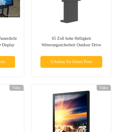
asserdicht
65 Zoll hohe Helligkeit
 Display
Witterungssicherheit Outdoor Drive
Thru Menübrett mit Fußboden
eis
Erhalten Sie besten Preis
Video
Video