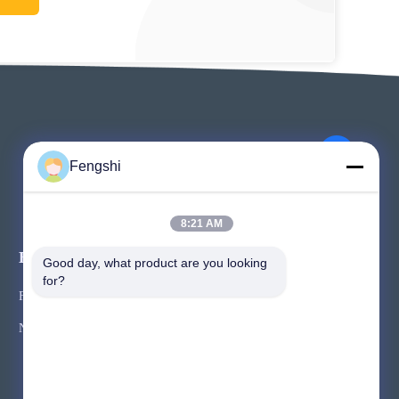
Fengshi
8:21 AM
Ereignisse
Good day, what product are you looking 
Fordern Sie ein Zitat
for?
Fälle
TELEFON 86-755-2324-5643
Nachrichten



