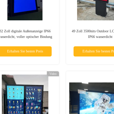
32 Zoll digitale Außenanzeige IP66
49 Zoll 3500nits Outdoor L
asserdicht, voller optischer Bindung
IP66 wasserdicht
Typ 3000nits mit Wandmontage
Erhalten Sie besten Preis
Erhalten Sie besten Pr
Video