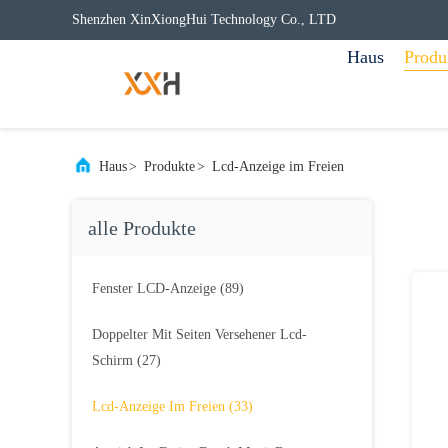
Shenzhen XinXiongHui Technology Co., LTD
Haus
Produ
Haus
>
Produkte
>
Lcd-Anzeige im Freien
alle Produkte
Fenster LCD-Anzeige
(89)
Doppelter Mit Seiten Versehener Lcd-
Schirm
(27)
Lcd-Anzeige Im Freien
(33)