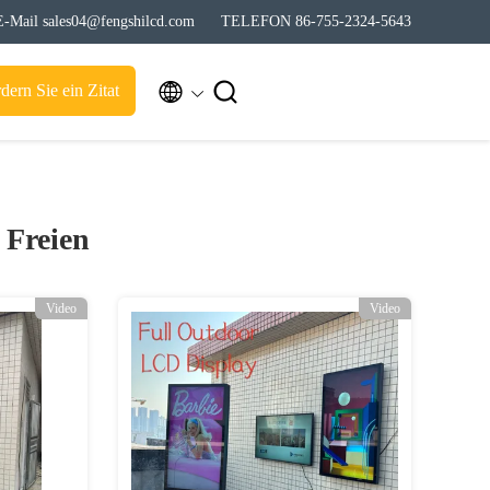
E-Mail sales04@fengshilcd.com
TELEFON 86-755-2324-5643


dern Sie ein Zitat
 Freien
Video
Video