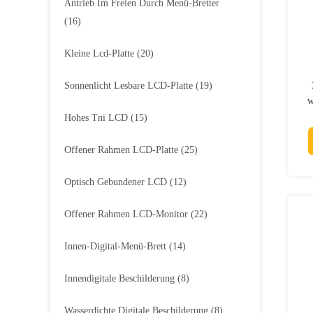
Antrieb Im Freien Durch Menü-Bretter
(16)
Kleine Lcd-Platte
(20)
Sonnenlicht Lesbare LCD-Platte
(19)
w
Hohes Tni LCD
(15)
Offener Rahmen LCD-Platte
(25)
Optisch Gebundener LCD
(12)
Offener Rahmen LCD-Monitor
(22)
Innen-Digital-Menü-Brett
(14)
Innendigitale Beschilderung
(8)
Wasserdichte Digitale Beschilderung
(8)