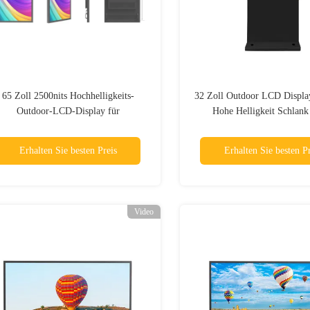
65 Zoll 2500nits Hochhelligkeits-
32 Zoll Outdoor LCD Displa
Outdoor-LCD-Display für
Hohe Helligkeit Schlan
nternehmen, wetterfest, IP65-Serie,
wartungsfrei
Erhalten Sie besten Preis
Erhalten Sie besten Pr
Video