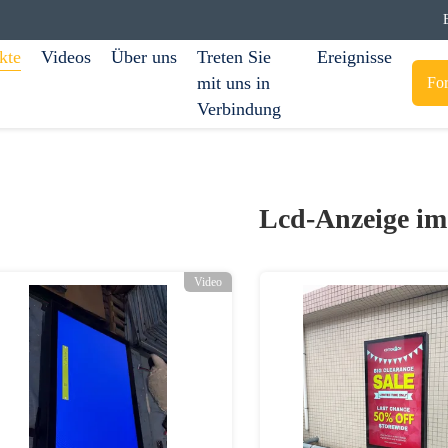
kte
Videos
Über uns
Treten Sie
Ereignisse
mit uns in
For
Verbindung
Lcd-Anzeige im
Video