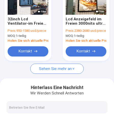
Über uns
Fabrik-Ausflug
32inch Lcd
Lcd Anzeigefeld im
Ventilator-im Freien
Freien 3000nits ultra
Qualitätskontrolle
abkühlende
HD Totem 65inch Lcd
Preis:
950-1580 usd/piece
Preis:
2380-2680 usd/piece
Ausrüstung volles HD
MOQ:
1-teilig
MOQ:
1-teilig
des Werbungs-
Treten Sie mit uns in Verbindung
Anzeigen-Monitor-
Holen Sie sich aktuelle Preis
Holen Sie sich aktuelle Preis
3000nits
Nachrichten
Kontakt
Kontakt
Jetzt Chatten
Sehen Sie mehr an
Fenster LCD-Anzeige
Hinterlass Eine Nachricht
Wir Werden Schnell Antworten
doppelter mit Seiten versehener lcd-Schirm
Lcd-Anzeige im Freien