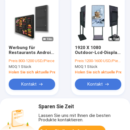
Werbung für
1920 X 1080
Restaurants Android
Outdoor-Lcd-Display
TFT LCD-Display
Werbung Digital
Preis:
800-1200 USD/Piece
Preis:
1200-1600 USD/Piece
Außenwasserdichtes
Signage Bildschirm
MOQ:
1 Stück
MOQ:
1 Stück
Digital Signage-
Ce Rohs
Bildschirm
Holen Sie sich aktuelle Preis
Holen Sie sich aktuelle Preis
Kontakt
Kontakt
Sparen Sie Zeit
Lassen Sie uns mit Ihnen die besten
Produkte kontaktieren.