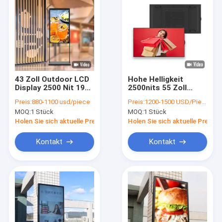
43 Zoll Outdoor LCD
Hohe Helligkeit
Display 2500 Nit 1920
2500nits 55 Zoll
X 1080
Schmalen Rand
Preis:
880-1100 usd/piece
Preis:
1200-1500 USD/Piece
Standbildschirm
Fenster Bildschirm
MOQ:
1 Stück
MOQ:
1 Stück
Semi Outdoor Ad
Player LCD-Display
Holen Sie sich aktuelle Preis
Holen Sie sich aktuelle Preis
Kontakt
Kontakt
Haus
Produkte
Videos