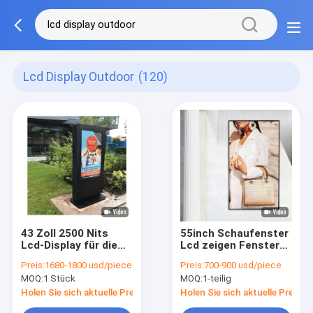
Lcd Display Outdoor
(120)
43 Zoll 2500 Nits
55inch Schaufenster
Lcd-Display für die
Lcd zeigen Fenster
Werbung
das im Freien an, das
Preis:
1680-1800 usd/piece
Preis:
700-900 usd/piece
Signage
MOQ:
1 Stück
MOQ:
1-teilig
gegenüberstellt
Holen Sie sich aktuelle Preis
Holen Sie sich aktuelle Preis