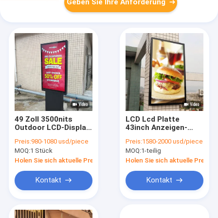
Geben Sie Ihre Anforderung
49 Zoll 3500nits
LCD Lcd Platte
Outdoor LCD-Display
43inch Anzeigen-
IP66 wasserdicht
3000nits 1080P im
Preis:
980-1080 usd/piece
Preis:
1580-2000 usd/piece
Freien im Freien
MOQ:
1 Stück
MOQ:
1-teilig
Holen Sie sich aktuelle Preis
Holen Sie sich aktuelle Preis
Kontakt
Kontakt