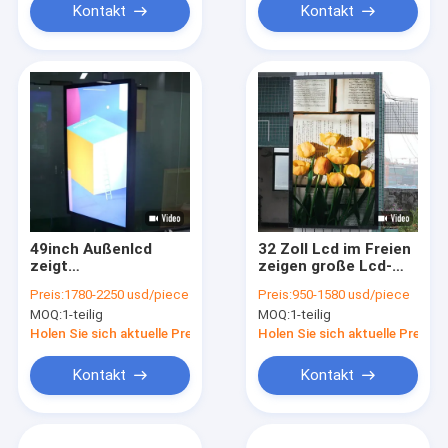
Kontakt
Kontakt
49inch Außenlcd
32 Zoll Lcd im Freien
zeigt
zeigen große Lcd-
wechselwirkende
Schirme im Freien an
Preis:
1780-2250 usd/piece
Preis:
950-1580 usd/piece
Werbungs-Totem des
MOQ:
1-teilig
MOQ:
1-teilig
Lcd-Werbungs-
Spieler-5000nits im
Holen Sie sich aktuelle Preis
Holen Sie sich aktuelle Preis
Freien an
Kontakt
Kontakt