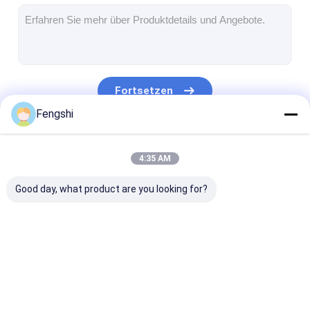
Antrieb im Freien durch Menü-Bretter
kleine lcd-Platte
Sonnenlicht lesbare LCD-Platte
Fortsetzen
Hohes Tni LCD
Fengshi
Offener Rahmen LCD-Platte
Unsere Kategorien
4:35 AM
Optisch gebundener LCD
Good day, what product are you looking for?
Offener Rahmen LCD-Monitor
Innen-Digital-Menü-Brett
Innendigitale beschilderung
Fenster LCD-Anzeige
doppelter mit Seiten
Lcd-Anzeige i
Wasserdichte digitale Beschilderung
versehener lcd-
Freien
Schirm