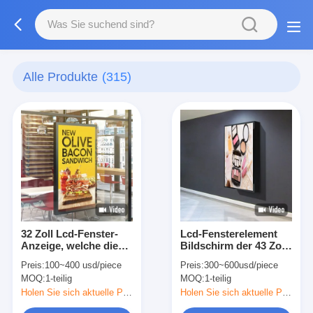
Alle Produkte
(315)
32 Zoll Lcd-Fenster-
Lcd-Fensterelement
Anzeige, welche die
Bildschirm der 43 Zoll-
Schnellrestaurants
digitalen
Preis:
100~400 usd/piece
Preis:
300~600usd/piece
einseitig annonciert
Beschilderung für
MOQ:
1-teilig
MOQ:
1-teilig
Geschäfts-Digital-
Monitor 2500nits
Holen Sie sich aktuelle Preis
Holen Sie sich aktuelle Preis