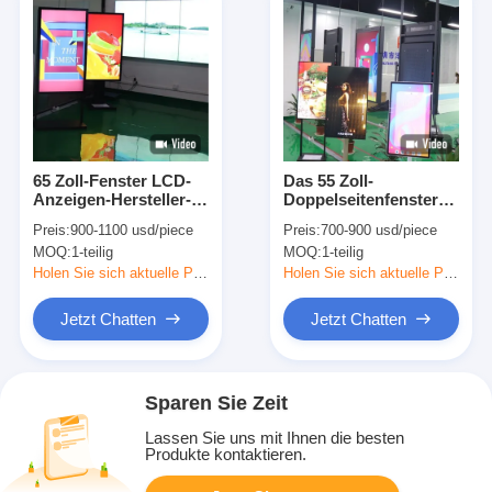
65 Zoll-Fenster LCD-
Das 55 Zoll-
Anzeigen-Hersteller-
Doppelseitenfenster
einseitige Schirm-
LCD zeigen hohe
Preis:
900-1100 usd/piece
Preis:
700-900 usd/piece
Speicher-Front
Helligkeit an, die
MOQ:
1-teilig
MOQ:
1-teilig
elektronische
Innenzeichen kaufen
Holen Sie sich aktuelle Preis
Holen Sie sich aktuelle Preis
Jetzt Chatten
Jetzt Chatten
Sparen Sie Zeit
Lassen Sie uns mit Ihnen die besten
Produkte kontaktieren.