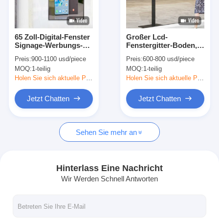
Über uns
Fabrik-Ausflug
65 Zoll-Digital-Fenster
Großer Lcd-
Signage-Werbungs-
Fenstergitter-Boden,
Qualitätskontrolle
hohe Helligkeit Lcd-
der Zoll 3500nits den
Preis:
900-1100 usd/piece
Preis:
600-800 usd/piece
Schirm
Digitalanzeigen-49
MOQ:
1-teilig
MOQ:
1-teilig
Innen steht
Treten Sie mit uns in Verbindung
Holen Sie sich aktuelle Preis
Holen Sie sich aktuelle Preis
Nachrichten
Jetzt Chatten
Jetzt Chatten
Jetzt Chatten
Sehen Sie mehr an
Fenster LCD-Anzeige
Hinterlass Eine Nachricht
Wir Werden Schnell Antworten
doppelter mit Seiten versehener lcd-Schirm
Lcd-Anzeige im Freien