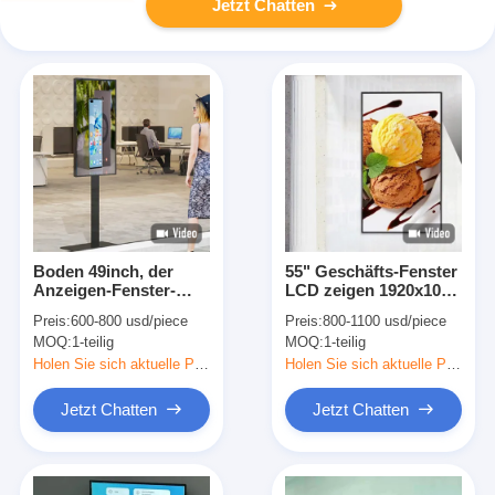
Jetzt Chatten
Boden 49inch, der
55" Geschäfts-Fenster
Anzeigen-Fenster-
LCD zeigen 1920x1080
Bildschirm Lcd-
5000nits an
Preis:
600-800 usd/piece
Preis:
800-1100 usd/piece
Werbung Lcd-digitaler
MOQ:
1-teilig
MOQ:
1-teilig
Beschilderung Innen
steht
Holen Sie sich aktuelle Preis
Holen Sie sich aktuelle Preis
Jetzt Chatten
Jetzt Chatten