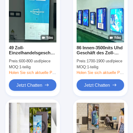
49 Zoll-
86 Innen-3500nits Uhd
Einzelhandelsgeschäft-
Geschäft des Zoll-
Fenster LCD-
Speichervorderfenster
Preis:
600-800 usd/piece
Preis:
1700-1900 usd/piece
Anzeigen-Monitor
Lcd-Anzeigen-Ersatz-
MOQ:
1-teilig
MOQ:
1-teilig
1920x1080
Holen Sie sich aktuelle Preis
Holen Sie sich aktuelle Preis
Jetzt Chatten
Jetzt Chatten
Haus
Produkte
Videos