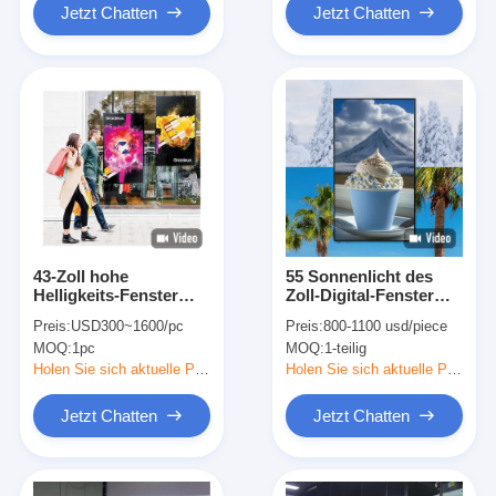
Jetzt Chatten
Jetzt Chatten
43-Zoll hohe
55 Sonnenlicht des
Helligkeits-Fenster
Zoll-Digital-Fenster
Lcd-Anzeigen-Modul-
LCD-Anzeigen-Kiosk-
Preis:
USD300~1600/pc
Preis:
800-1100 usd/piece
Geschäfts-Werbung
Monitor-5000nits
MOQ:
1pc
MOQ:
1-teilig
lesbar
Holen Sie sich aktuelle Preis
Holen Sie sich aktuelle Preis
Jetzt Chatten
Jetzt Chatten