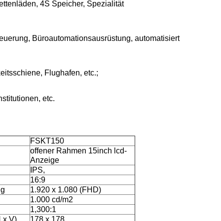
ttenläden, 4S Speicher, Spezialität
euerung, Büroautomationsausrüstung, automatisiert
tsschiene, Flughafen, etc.;
titutionen, etc.
FSKT150
offener Rahmen 15inch lcd-
Anzeige
IPS,
16:9
ng
1.920 x 1.080 (FHD)
1.000 cd/m2
1,300:1
 x V)
178 x 178