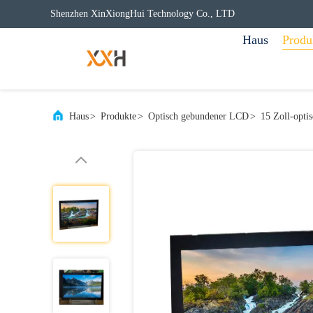
Shenzhen XinXiongHui Technology Co., LTD
Haus
Produ
Haus
>
Produkte
>
Optisch gebundener LCD
>
15 Zoll-opti