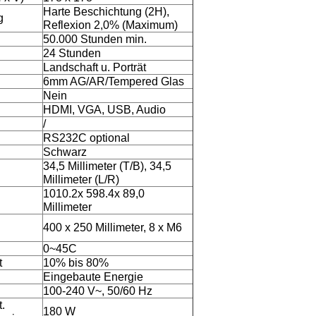
Harte Beschichtung (2H),
g
Reflexion 2,0% (Maximum)
50.000 Stunden min.
24 Stunden
Landschaft u. Porträt
6mm AG/AR/Tempered Glas
Nein
HDMI, VGA, USB, Audio
/
RS232C optional
Schwarz
34,5 Millimeter (T/B), 34,5
Millimeter (L/R)
1010.2x 598.4x 89,0
Millimeter
400 x 250 Millimeter, 8 x M6
0~45C
t
10% bis 80%
Eingebaute Energie
100-240 V~, 50/60 Hz
t.
180 W