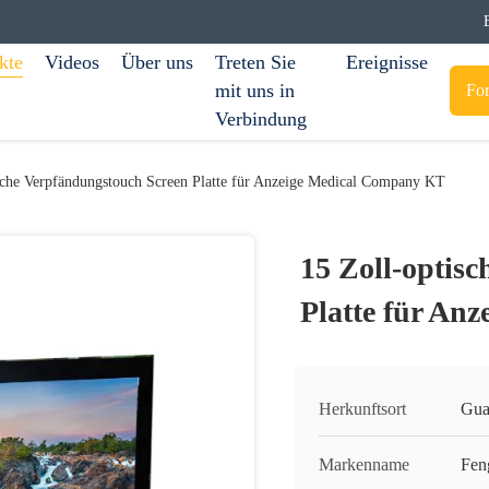
kte
Videos
Über uns
Treten Sie
Ereignisse
mit uns in
For
Verbindung
sche Verpfändungstouch Screen Platte für Anzeige Medical Company KT
15 Zoll-optis
Platte für An
Herkunftsort
Gua
Markenname
Fen