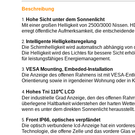
Beschreibung
Hohe Sicht unter dem Sonnenlicht
1.
Mit einer großen Helligkeit von 2500/3000 Nissen. HD-
erregt öffentliche Aufmerksamkeit, die entscheidende 
Intelligente Helligkeitsregelung
2.
Die Schirmhelligkeit wird automatisch abhängig von 
Die Helligkeit wird des Lichtes für bessere Sicht erhö
für leistungsfähiges Energiemanagement.
VESA Mounting, Embeded-Installation
3.
Die Anzeige des offenen Rahmens ist mit VESA-Entlüf
Orientierung sowie in irgendeiner Wohnung oder in Ka
Hohes Tni 110℃ LCD
4.
Der industrielle Grad Anzeige, den des offenen Rah
überlegene
Haltbarkeit widerstehen der harten Wett
wenn es unter dem direkten Sonnenlicht herausstellt.
Front IP66, optisches verpfändet
5.
Die optisch verbundene lcd-Anzeige hat ein vorde
Technologie, die offene Zelle und das vordere Glas v