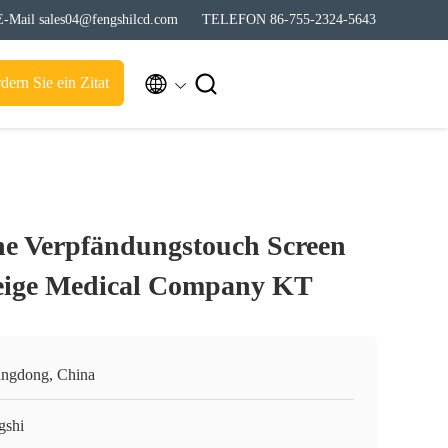
E-Mail sales04@fengshilcd.com
TELEFON 86-755-2324-5643


dern Sie ein Zitat
che Verpfändungstouch Screen
zeige Medical Company KT
ngdong, China
gshi