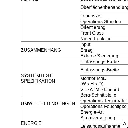
Oberflächenbehandlun
Lebenszeit
Operations-Stunden
Orientierung
Front Glass
Noten-Funktion
Input
ZUSAMMENHANG
Ertrag
Externe Steuerung
Einfassungs-Farbe
Einfassungs-Breite
SYSTEMTEST
Monitor-Maß
SPEZIFIKATION
(W x H x D)
VESATM-Standard
Berg-Schnittstelle
Operations-Temperatur
UMWELTBEDINGUNGEN
Operations-Feuchtigkei
Energie-Art
Stromversorgung
ENERGIE
Ar
Leistungsaufnahme