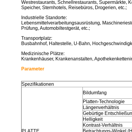
Westrestaurants, Schnellrestaurants, Supermärkte, Ke
Speicher, Sternhotels, Reisebüros, Drogerien, etc.;
Industrielle Standorte:
Lebensmittelverarbeitungsausrüstung, Maschineriest
Prüfung, Automobiltestgerät, etc.;
Transportplatz:
Busbahnhof, Haltestelle, U-Bahn, Hochgeschwindigkei
Medizinische Plätze:
Krankenhäuser, Krankenanstalten, Apothekenkettenins
Parameter
Spezifikationen
Bildumfang
Platten-Technologie
Längenverhältnis
Gebürtige Entschließu
Helligkeit
Kontrast-Verhältnis
PLATTE
Betrachtungs-Winkel (H