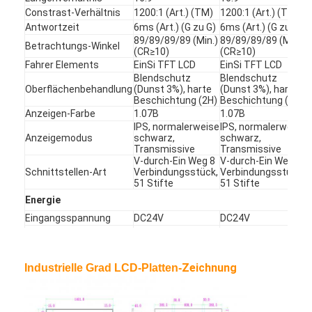
Constrast-Verhältnis
1200:1 (Art.) (TM)
1200:1 (Art.) (TM)
Über uns
Antwortzeit
6ms (Art.) (G zu G)
6ms (Art.) (G zu G)
89/89/89/89 (Min.)
89/89/89/89 (Min.)
Fabrik-Ausflug
Betrachtungs-Winkel
(CR≥10)
(CR≥10)
Fahrer Elements
EinSi TFT LCD
EinSi TFT LCD
Qualitätskontrolle
Blendschutz
Blendschutz
Oberflächenbehandlung
(Dunst 3%), harte
(Dunst 3%), harte
Beschichtung (2H)
Beschichtung (2H)
Treten Sie mit uns in Verbindung
Anzeigen-Farbe
1.07B
1.07B
IPS, normalerweise
IPS, normalerweise
Nachrichten
Anzeigemodus
schwarz,
schwarz,
Transmissive
Transmissive
V-durch-Ein Weg 8
V-durch-Ein Weg 8
Jetzt Chatten
Schnittstellen-Art
Verbindungsstück,
Verbindungsstück,
51 Stifte
51 Stifte
Energie
Eingangsspannung
DC24V
DC24V
Fenster LCD-Anzeige
Energie
500W
330W
Hintergrundbeleuchtete
50000hours
50000hours
Lebenszeit
doppelter mit Seiten versehener lcd-Schirm
Zeichnung
Industrielle Grad LCD-Platten-
Temperatur
Lcd-Anzeige im Freien
OC-Oberfläche
°C
110
°C
110
widerstehen