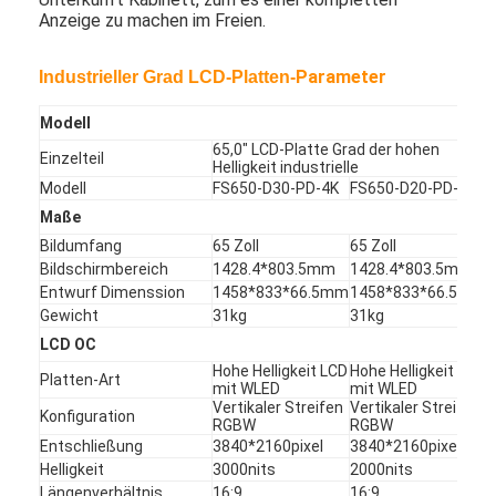
Anzeige zu machen im Freien.
Parameter
Industrieller Grad LCD-Platten-
Modell
65,0" LCD-Platte Grad der hohen
Einzelteil
Helligkeit industrielle
Modell
FS650-D30-PD-4K
FS650-D20-PD-4K
Maße
Bildumfang
65 Zoll
65 Zoll
Bildschirmbereich
1428.4*803.5mm
1428.4*803.5mm
Entwurf Dimenssion
1458*833*66.5mm
1458*833*66.5mm
Gewicht
31kg
31kg
LCD OC
Haus
Hohe Helligkeit LCD
Hohe Helligkeit LCD
Platten-Art
mit WLED
mit WLED
Vertikaler Streifen
Vertikaler Streifen
Konfiguration
Produkte
RGBW
RGBW
Entschließung
3840*2160pixel
3840*2160pixel
Videos
Helligkeit
3000nits
2000nits
Längenverhältnis
16:9
16:9