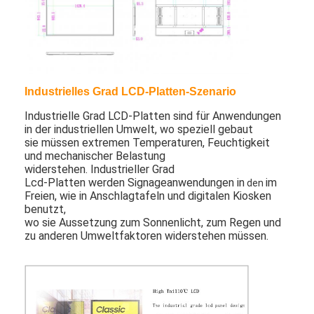
Funktionierender Temp.
0° -
°C
50
0° -
°C
50
Antrieb im Freien durch Menü-Bretter
Speichertemp.
-20° -
°C
60
-20° -
°C
60
kleine lcd-Platte
Sonnenlicht lesbare LCD-Platte
Industrielles Grad LCD-Platten-Szenario
Hohes Tni LCD
Industrielle Grad LCD-Platten sind für Anwendungen
in der industriellen Umwelt, wo speziell gebaut
Offener Rahmen LCD-Platte
sie müssen extremen Temperaturen, Feuchtigkeit
und mechanischer Belastung
Optisch gebundener LCD
widerstehen.
Industrieller Grad
Lcd-Platten werden Signageanwendungen in
im
den
Offener Rahmen LCD-Monitor
Freien, wie in Anschlagtafeln und digitalen Kiosken
benutzt,
wo sie Aussetzung zum Sonnenlicht, zum Regen und
Innen-Digital-Menü-Brett
zu anderen Umweltfaktoren widerstehen müssen.
Innendigitale beschilderung
Wasserdichte digitale Beschilderung