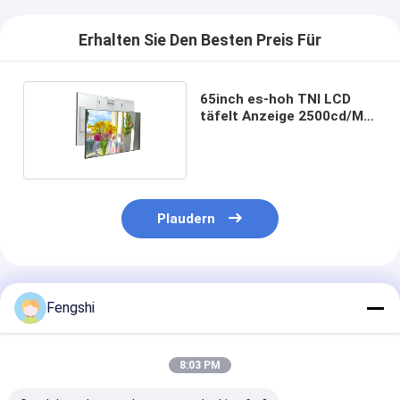
Erhalten Sie Den Besten Preis Für
65inch es-hoh TNI LCD
täfelt Anzeige 2500cd/M2
im Freien
Plaudern
Empfohlene Produkte
Fengshi
8:03 PM