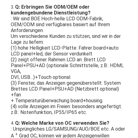
Q: Erbringen Sie ODM/OEM oder
3.
kundengebundene Dienstleistung?
: Wir sind BOE Hoch-helle LCD ODM-Fabrik,
OEM/ODM sind verfügbares basiert auf Ihrem
Anforderungen.
Um verschiedene Kunden zu stützen, sind wir in der
Lage zu liefern:
(1) hohe Helligkeit LCD-Platte: Fahrer board+auto
LCD panel+led, der Sensor verdunkelt
(2) zeigt offener Rahmen LCD an: Brett LCD
Panel+PSU+AD (optionale Schnittstelle, z.B.: HDMI,
VGA,
DVI, USB…)+Touch optional.
(3) Fenster, das Anzeigen gegenüberstellt: System
Brettes LCD Panel+PSU+AD (Netzbrett optional)
+fan
+ Temperaturüberwachung board+housing.
(4) volle Anzeigen im Freien: besonders angefertigt.
z.B.: Notenfunktion, IP55/IP65 etc.
Q: Welche Marke von OC verwenden Sie?
4.
: Ursprüngliches LG/SAMSUNG/AUO/BOE etc. A oder
+
A
Grad OC, können wir jedem Anzeigenwillen