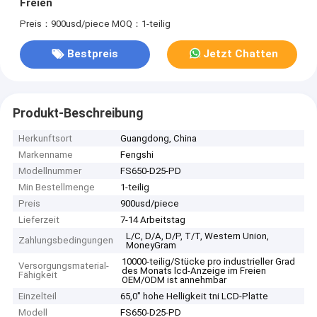
Freien
Preis：900usd/piece
MOQ：1-teilig
Bestpreis
Jetzt Chatten
Produkt-Beschreibung
Herkunftsort
Guangdong, China
Markenname
Fengshi
Modellnummer
FS650-D25-PD
Min Bestellmenge
1-teilig
Preis
900usd/piece
Lieferzeit
7-14 Arbeitstag
L/C, D/A, D/P, T/T, Western Union,
Zahlungsbedingungen
MoneyGram
10000-teilig/Stücke pro industrieller Grad
Versorgungsmaterial-
des Monats lcd-Anzeige im Freien
Fähigkeit
OEM/ODM ist annehmbar
Einzelteil
65,0" hohe Helligkeit tni LCD-Platte
Modell
FS650-D25-PD