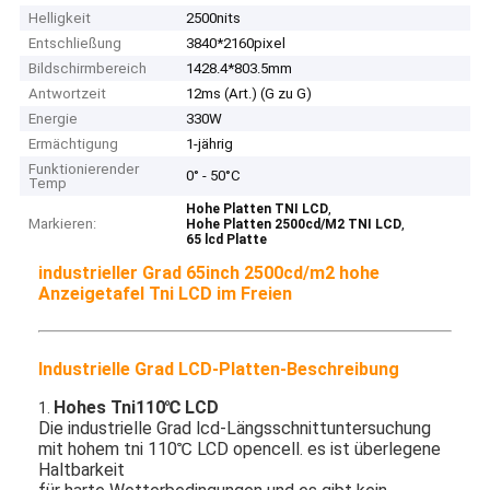
Helligkeit
2500nits
Entschließung
3840*2160pixel
Bildschirmbereich
1428.4*803.5mm
Antwortzeit
12ms (Art.) (G zu G)
Energie
330W
Ermächtigung
1-jährig
Funktionierender
0° - 50°C
Temp
,
Hohe Platten TNI LCD
Markieren:
,
Hohe Platten 2500cd/M2 TNI LCD
65 lcd Platte
industrieller Grad 65inch 2500cd/m2 hohe
Anzeigetafel Tni LCD im Freien
Industrielle Grad LCD-Platten-Beschreibung
Hohes Tni110℃ LCD
1.
Die industrielle Grad lcd-Längsschnittuntersuchung
mit hohem tni 110℃ LCD opencell. es ist überlegene
Haltbarkeit