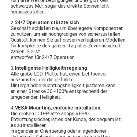
für harte Wetterbedingungen und es gibt kein
schwarzes Mur, sogar das direkte Sonnenlicht
herauszustellen.
24/7 Operation stützte sich
2.
Geschäft schlafen nie, um überlegene Komponenten
zu nutzen, um ein hochgradiges von sicherzustellen
Qualität, können Sie auf diesen verfügbaren Modellen
für komplette den ganzen Tag über Zuverlässigkeit
zählen. Sie ist
entworfen für 24/7 Operation.
Intelligente Helligkeitsregelung
3.
Alle große LCD-Platte hat, einen Lichtsensor
auszurüsten, der die geführte
Hintergrundbeleuchtungshelligkeit justieren kann
an einer Strecke 30~100% entsprechend der
umgebenden Helligkeit.
VESA Mounting, einfache Installation
4.
Die großen LCD-Platte adops VESA-
Entlüftungslöcher, ist es der Kunde, der bequem ist,
es zu installieren
in irgendeiner Orientierung oder in irgendeiner
Unterkunft Kabinett, zum es einer kompletten