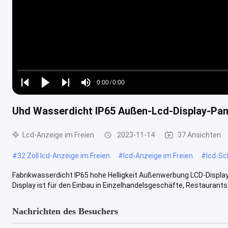
Loaded
:
0%
0:00
/
0:00
Play
Play
Play
Mute
Current
Duration
next
next
Uhd Wasserdicht IP65 Außen-Lcd-Display-Pan
Time
Lcd-Anzeige im Freien
2023-11-14
37 Ansichten
#
32 Zoll lcd-Anzeige im Freien
#
lcd-Anzeige im Freien
#
lcd-Sc
Fabrikwasserdicht IP65 hohe Helligkeit Außenwerbung LCD-Displa
Display ist für den Einbau in Einzelhandelsgeschäfte, Restaurants od
Nachrichten des Besuchers