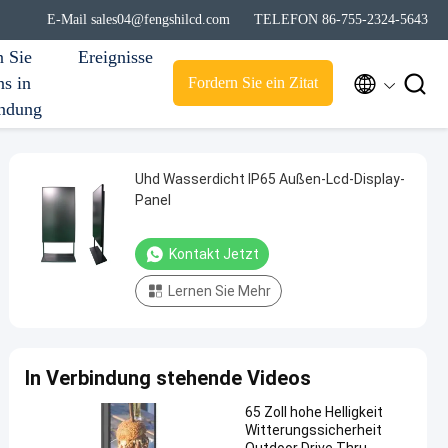
E-Mail sales04@fengshilcd.com
TELEFON 86-755-2324-5643
n Sie
Ereignisse


ns in
Fordern Sie ein Zitat
ndung
Uhd Wasserdicht IP65 Außen-Lcd-Display-
Panel
Kontakt Jetzt
Lernen Sie Mehr
In Verbindung stehende Videos
65 Zoll hohe Helligkeit
Witterungssicherheit