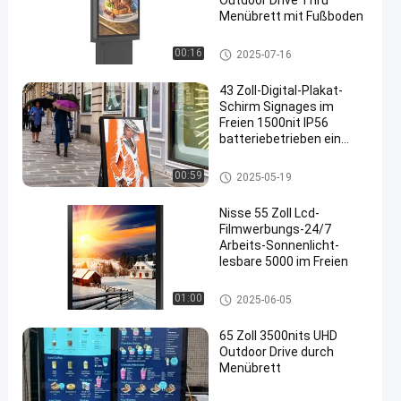
Outdoor Drive Thru
Menübrett mit Fußboden
Lcd-Anzeige im Freien
00:16
2025-07-16
43 Zoll-Digital-Plakat-
Schirm Signages im
Freien 1500nit IP56
batteriebetrieben ein
en
Brett
Lcd-Anzeige im Freien
00:59
2025-05-19
Nisse 55 Zoll Lcd-
Filmwerbungs-24/7
Arbeits-Sonnenlicht-
lesbare 5000 im Freien
Lcd-Anzeige im Freien
01:00
2025-06-05
65 Zoll 3500nits UHD
Outdoor Drive durch
Menübrett