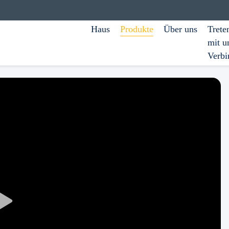
Haus
Produkte
Über uns
Trete
mit u
Verbi
Play
Video