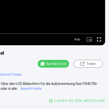
Auto
Picture-
Fullscre
in-
Picture
el
Kontakt jetzt
Teilen
hirm im Freien
y Über den LCD-Bildschirm für die Außenwerbung Das FSHD750-
er in alle ...
Ansicht mehr
LASSEN SIE EINE MITTEILUNG