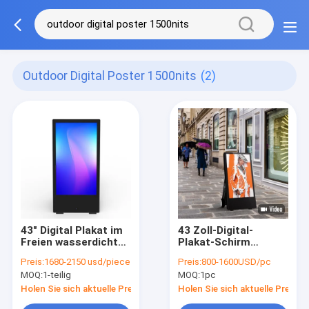
Outdoor Digital Poster 1500nits
(2)
43" Digital Plakat im
43 Zoll-Digital-
Freien wasserdichtes
Plakat-Schirm
1500nits IP56 Lcd
Signages im Freien
Preis:
1680-2150 usd/piece
Preis:
800-1600USD/pc
1500nit IP56
MOQ:
1-teilig
MOQ:
1pc
batteriebetrieben ein
Brett
Holen Sie sich aktuelle Preis
Holen Sie sich aktuelle Preis