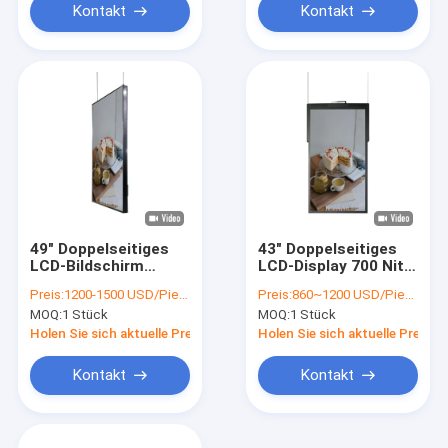
Kontakt
Kontakt
49" Doppelseitiges
43" Doppelseitiges
LCD-Bildschirm
LCD-Display 700 Nits
Wandhänger
-3000 Nits Helligkeit
Preis:
1200-1500 USD/Piece
Preis:
860~1200 USD/Piece
für Unternehmen
MOQ:
1 Stück
MOQ:
1 Stück
Holen Sie sich aktuelle Preis
Holen Sie sich aktuelle Preis
Kontakt
Kontakt