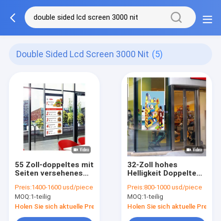
Double Sided Lcd Screen 3000 Nit
(5)
55 Zoll-doppeltes mit
32-Zoll hohes
Seiten versehenes
Helligkeit Doppeltes
LCD-Bildschirm-
mit Seiten versehene
Preis:
1400-1600 usd/piece
Preis:
800-1000 usd/piece
Fernsehen Digital, die
Platte 1920x1080 der
MOQ:
1-teilig
MOQ:
1-teilig
Nisse des Signage-
LCD-Bildschirm-
3000 annonciert
digitalen
Holen Sie sich aktuelle Preis
Holen Sie sich aktuelle Preis
Beschilderung