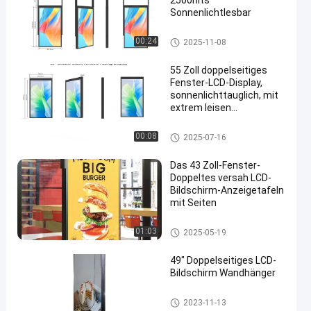
2500nits
Sonnenlichtlesbar
doppelter mit Seiten versehene
00:24
2025-11-08
r lcd-Schirm
55 Zoll doppelseitiges
Fenster-LCD-Display,
sonnenlichttauglich, mit
extrem leisen
Kühlventilatoren
doppelter mit Seiten versehene
00:08
2025-07-16
r lcd-Schirm
Das 43 Zoll-Fenster-
Doppeltes versah LCD-
Bildschirm-Anzeigetafeln
mit Seiten
doppelter mit Seiten versehene
01:03
2025-05-19
r lcd-Schirm
49" Doppelseitiges LCD-
Bildschirm Wandhänger
doppelter mit Seiten versehene
2023-11-13
r lcd-Schirm