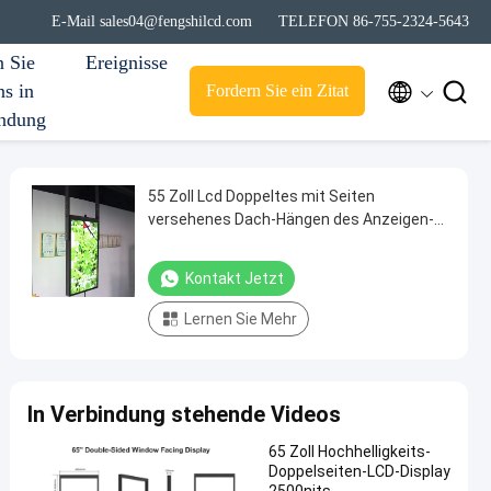
E-Mail sales04@fengshilcd.com
TELEFON 86-755-2324-5643
n Sie
Ereignisse


ns in
Fordern Sie ein Zitat
ndung
55 Zoll Lcd Doppeltes mit Seiten
versehenes Dach-Hängen des Anzeigen-
Monitor-3000Nit 700Nit
Kontakt Jetzt
Lernen Sie Mehr
In Verbindung stehende Videos
65 Zoll Hochhelligkeits-
Doppelseiten-LCD-Display