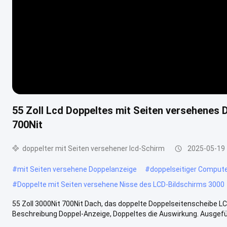
55 Zoll Lcd Doppeltes mit Seiten versehenes
700Nit
doppelter mit Seiten versehener lcd-Schirm
2025-05-19
#
mit Seiten versehene Doppelanzeige
#
doppelseitiger Comput
#
Doppelte mit Seiten versehene Nisse des LCD-Bildschirms 3000
55 Zoll 3000Nit 700Nit Dach, das doppelte Doppelseitenscheibe 
Beschreibung Doppel-Anzeige, Doppeltes die Auswirkung. Ausgefüh