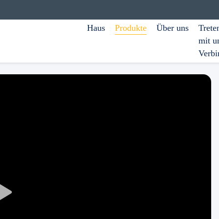
Haus
Produkte
Über uns
Trete
mit u
Verbi
Play
Video