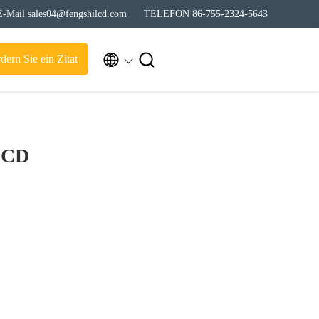
E-Mail sales04@fengshilcd.com
TELEFON 86-755-2324-5643


dern Sie ein Zitat
LCD