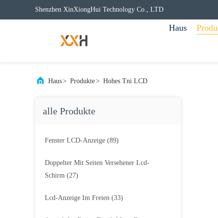
Shenzhen XinXiongHui Technology Co., LTD
Haus
Produ
Haus
>
Produkte
>
Hohes Tni LCD
alle Produkte
Fenster LCD-Anzeige
(89)
Doppelter Mit Seiten Versehener Lcd-
Schirm
(27)
Lcd-Anzeige Im Freien
(33)