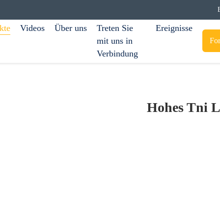
kte
Videos
Über uns
Treten Sie
Ereignisse
mit uns in
For
Verbindung
Hohes Tni 