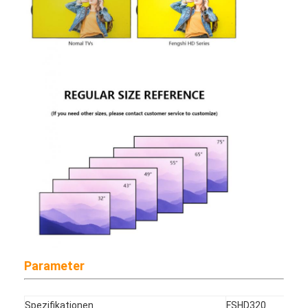
Antrieb im Freien durch Menü-Bretter
kleine lcd-Platte
Sonnenlicht lesbare LCD-Platte
Hohes Tni LCD
Offener Rahmen LCD-Platte
Optisch gebundener LCD
Offener Rahmen LCD-Monitor
Innen-Digital-Menü-Brett
Innendigitale beschilderung
Parameter
Wasserdichte digitale Beschilderung
Spezifikationen
FSHD320