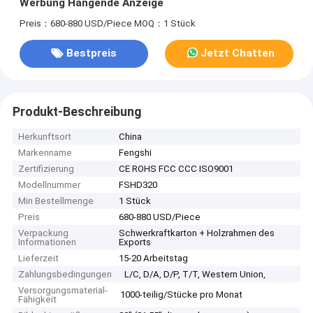
Werbung Hängende Anzeige
Preis：680-880 USD/Piece
MOQ：1 Stück
Bestpreis
Jetzt Chatten
Produkt-Beschreibung
Herkunftsort
China
Markenname
Fengshi
Zertifizierung
CE ROHS FCC CCC ISO9001
Modellnummer
FSHD320
Min Bestellmenge
1 Stück
Preis
680-880 USD/Piece
Verpackung
Schwerkraftkarton + Holzrahmen des
Informationen
Exports
Lieferzeit
15-20 Arbeitstag
Zahlungsbedingungen
L/C, D/A, D/P, T/T, Western Union,
Versorgungsmaterial-
1000-teilig/Stücke pro Monat
Fähigkeit