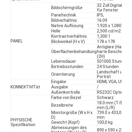
Digital-Plakat im Freien
32 Zoll Digitaldispl
Bildschirmgröße
für Fenster
Ausgedehnte LCD-Platte
Paneltechnik
IPS,
Bildverhältnis
16:09
Native Auflösung
1,920 x 1,080 (FHD
Helle
2,500 cd/m2
Kontrastverhältnis
1,300:1
PANEL
Blickwinkel (H x V)
178 x 178
Antiglare (Haze 3%
Oberflächenbehandlung
harte Beschichtu
(2H)
Lebensdauer
501000 Stunden M
Betriebsstunden
24 Stunden
Landschaft und
Orientierung
Porträt
Eingabe
HDMI, VGA, USB, A
KONNEKTIVITät
Ausgabe
/
Außenkontrolle
RS232C Optional
Farbe von Bezel
Schwarz
18.0 mm (T/B), 18
Bezelbreite
mm (L/R)
Monitorgröße (W x H x
739.0 x 433,0 x 85,
D)
mm
PHYSISCHE
Gewicht (Kopf)
100,0 kg
Spezifikation
Abmessungen des
890 x 590 x 230 