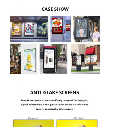
Über uns
Fabrik-Ausflug
Qualitätskontrolle
Treten Sie mit uns in Verbindung
Nachrichten
Jetzt Chatten
Fenster LCD-Anzeige
doppelter mit Seiten versehener lcd-Schirm
Lcd-Anzeige im Freien