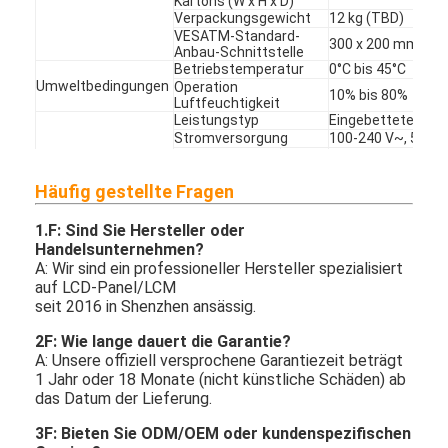
Kartons (W x H x D)
Verpackungsgewicht
12 kg (TBD)
VESATM-Standard-
300 x 200 mm, 4 x
Anbau-Schnittstelle
Betriebstemperatur
0°C bis 45°C
Umweltbedingungen
Operation
10% bis 80%
Luftfeuchtigkeit
Leistungstyp
Eingebettete Mac
Stromversorgung
100-240 V~, 50/60
Typ.
Energie
Stromverbrauch
100 W / 110 W
Max.
Häufig gestellte Fragen
Intelligente
/
Energieeinsparung
Sicherheit
/
1.
F: Sind Sie Hersteller oder
Normenzertifizierung
EMV
FCC-Klasse "A" / C
Handelsunternehmen?
Montagehalter:
A: Wir sind ein professioneller Hersteller spezialisiert
Wandhalter,
Zusätzlich
auf LCD-Panel/LCM
Bodenhalter,
seit 2016 in Shenzhen ansässig.
Zubehör
Dachhänger
Fernbedienung (mi
Grundsätzliche
Akku),
2F: Wie lange dauert die Garantie?
Wechselstromste
A: Unsere offiziell versprochene Garantiezeit beträgt
18 Monate,
1 Jahr oder 18 Monate (nicht künstliche Schäden) ab
Kostenlose
Garantie
Garantie
das Datum der Lieferung.
Ersatzteile,
Technischer Supp
3F: Bieten Sie ODM/OEM oder kundenspezifischen