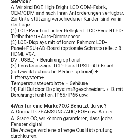
Service?
A: Wir sind BOE High-Bright LCD ODM-Fabrik,
OEM/ODM sind nach Ihren Anforderungen verfügbar.
Zur Unterstützung verschiedener Kunden sind wir in
der Lage:
(1) LCD-Panel mit hoher Helligkeit: LCD-Panel+LED-
Treiberbrett+Auto-Dimmsensor
(2) LCD-Displays mit offenem Rahmen: LCD-
Panel+PSU+AD-Board (optionale Schnittstelle, z.B.:
HDMI, VGA,
DVI, USB...) + Berührung optional
(3) Fensteranzeige: LCD-Panel+PSU+AD-Board
(netzwerktechnische Platine optional) +
Lüftersystem+
Temperatursteuerplatte + Gehäuse
(4) Full Outdoor Displays: maßgeschneidert, z. B. mit
Berührungsfunktion, IP55/IP65 usw.
4Was für eine Marke?
O.C.
Benutzt du sie?
A: Original LG/SAMSUNG/AUO/BOE usw. A oder
+
A
Grade OC, wir können garantieren, dass jedes
Fenster digital
Die Anzeige wird eine strenge Qualitätsprüfung
durchlaufen.