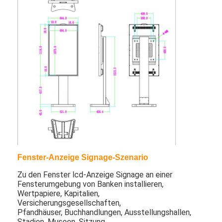
Antrieb im Freien durch Menü-Bretter
kleine lcd-Platte
Sonnenlicht lesbare LCD-Platte
Hohes Tni LCD
Offener Rahmen LCD-Platte
Optisch gebundener LCD
Offener Rahmen LCD-Monitor
Fenster-Anzeige Signage-Szenario
Innen-Digital-Menü-Brett
Zu den Fenster lcd-Anzeige Signage an einer
Innendigitale beschilderung
Fensterumgebung von Banken installieren,
Wertpapiere, Kapitalien,
Versicherungsgesellschaften,
Wasserdichte digitale Beschilderung
Pfandhäuser, Buchhandlungen, Ausstellungshallen,
Stadien, Museen, Sitzung