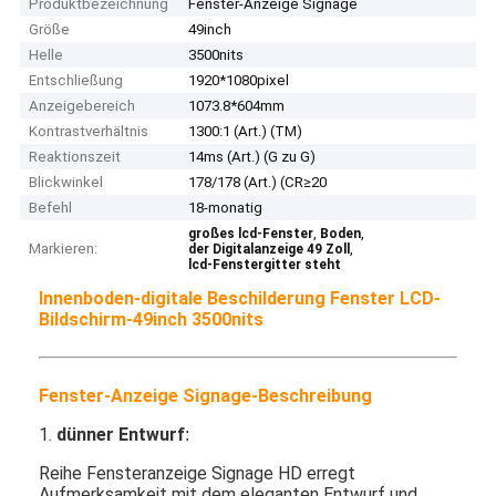
Produktbezeichnung
Fenster-Anzeige Signage
Größe
49inch
Helle
3500nits
Entschließung
1920*1080pixel
Anzeigebereich
1073.8*604mm
Kontrastverhältnis
1300:1 (Art.) (TM)
Reaktionszeit
14ms (Art.) (G zu G)
Blickwinkel
178/178 (Art.) (CR≥20
Befehl
18-monatig
,
,
großes lcd-Fenster
Boden
Markieren:
,
der Digitalanzeige 49 Zoll
lcd-Fenstergitter steht
Innenboden-digitale Beschilderung Fenster LCD-
Bildschirm-49inch 3500nits
Fenster-Anzeige Signage-Beschreibung
1.
dünner Entwurf
:
Reihe Fensteranzeige Signage HD erregt
Aufmerksamkeit mit dem eleganten Entwurf und