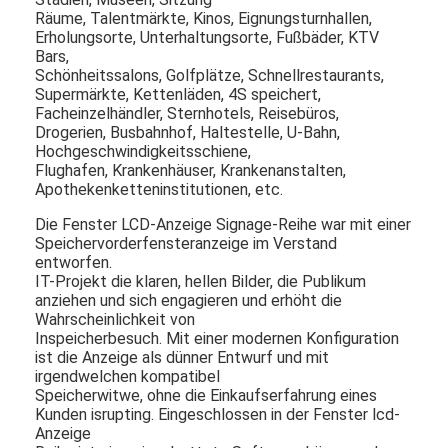
Digital-Plakat im Freien
Räume, Talentmärkte, Kinos, Eignungsturnhallen,
Erholungsorte, Unterhaltungsorte, Fußbäder, KTV
Ausgedehnte LCD-Platte
Bars,
Schönheitssalons, Golfplätze, Schnellrestaurants,
Supermärkte, Kettenläden, 4S speichert,
Facheinzelhändler, Sternhotels, Reisebüros,
Drogerien, Busbahnhof, Haltestelle, U-Bahn,
Hochgeschwindigkeitsschiene,
Flughafen, Krankenhäuser, Krankenanstalten,
Apothekenketteninstitutionen, etc.
Die Fenster LCD-Anzeige Signage-Reihe war mit einer
Speichervorderfensteranzeige im Verstand
entworfen.
IT-Projekt die klaren, hellen Bilder, die Publikum
anziehen und sich engagieren und erhöht die
Wahrscheinlichkeit von
Inspeicherbesuch. Mit einer modernen Konfiguration
ist die Anzeige als dünner Entwurf und mit
irgendwelchen kompatibel
Speicherwitwe, ohne die Einkaufserfahrung eines
Kunden isrupting. Eingeschlossen in der Fenster lcd-
Anzeige