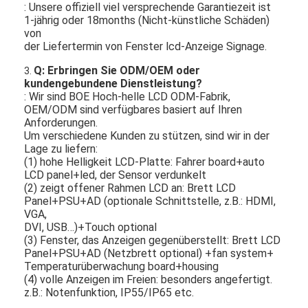
: Unsere offiziell viel versprechende Garantiezeit ist
1-jährig oder 18months (Nicht-künstliche Schäden)
von
der Liefertermin von Fenster lcd-Anzeige Signage.
Q: Erbringen Sie ODM/OEM oder
3.
kundengebundene Dienstleistung?
: Wir sind BOE Hoch-helle LCD ODM-Fabrik,
OEM/ODM sind verfügbares basiert auf Ihren
Anforderungen.
Um verschiedene Kunden zu stützen, sind wir in der
Lage zu liefern:
(1) hohe Helligkeit LCD-Platte: Fahrer board+auto
LCD panel+led, der Sensor verdunkelt
(2) zeigt offener Rahmen LCD an: Brett LCD
Panel+PSU+AD (optionale Schnittstelle, z.B.: HDMI,
VGA,
DVI, USB…)+Touch optional
(3) Fenster, das Anzeigen gegenüberstellt: Brett LCD
Panel+PSU+AD (Netzbrett optional) +fan system+
Temperaturüberwachung board+housing
(4) volle Anzeigen im Freien: besonders angefertigt.
z.B.: Notenfunktion, IP55/IP65 etc.