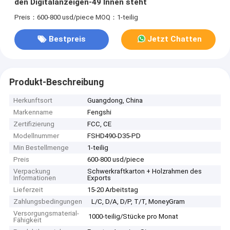
den Digitalanzeigen-49 Innen steht
Preis：600-800 usd/piece
MOQ：1-teilig
Bestpreis
Jetzt Chatten
Produkt-Beschreibung
Herkunftsort
Guangdong, China
Markenname
Fengshi
Zertifizierung
FCC, CE
Modellnummer
FSHD490-D35-PD
Min Bestellmenge
1-teilig
Preis
600-800 usd/piece
Verpackung
Schwerkraftkarton + Holzrahmen des
Informationen
Exports
Lieferzeit
15-20 Arbeitstag
Zahlungsbedingungen
L/C, D/A, D/P, T/T, MoneyGram
Versorgungsmaterial-
1000-teilig/Stücke pro Monat
Fähigkeit