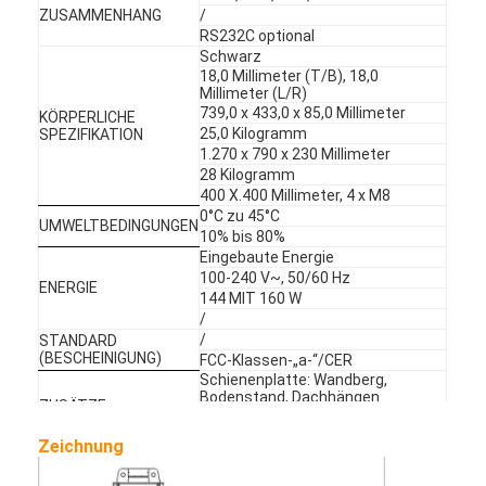
ZUSAMMENHANG
/
Über uns
RS232C optional
Schwarz
Fabrik-Ausflug
18,0 Millimeter (T/B), 18,0
Millimeter (L/R)
739,0 x 433,0 x 85,0 Millimeter
Qualitätskontrolle
KÖRPERLICHE
25,0 Kilogramm
SPEZIFIKATION
1.270 x 790 x 230 Millimeter
Treten Sie mit uns in Verbindung
28 Kilogramm
400 X.400 Millimeter, 4 x M8
Nachrichten
0°C zu 45°C
UMWELTBEDINGUNGEN
10% bis 80%
Eingebaute Energie
Jetzt Chatten
100-240 V~, 50/60 Hz
ENERGIE
144 MIT 160 W
/
/
STANDARD
Fenster LCD-Anzeige
(BESCHEINIGUNG)
FCC-Klassen-„a-“/CER
Schienenplatte: Wandberg,
Bodenstand, Dachhängen
doppelter mit Seiten versehener lcd-Schirm
ZUSÄTZE
Fernbedienung (ohne Batterie),
Wechselstromstecker
Zeichnung
Lcd-Anzeige im Freien
18-monatige, freie Ersatzteile,
GARANTIE
technische Unterstützung