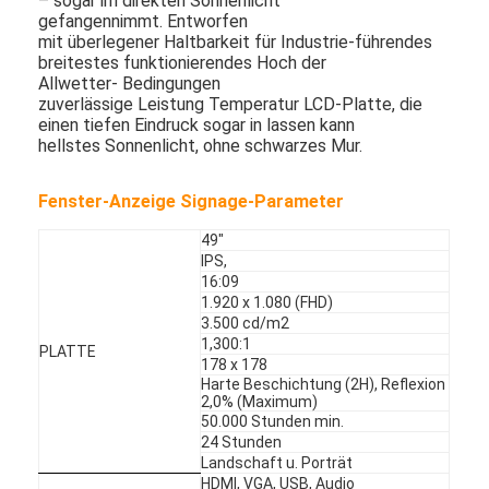
– sogar im direkten Sonnenlicht
gefangennimmt. Entworfen
mit überlegener Haltbarkeit für Industrie-führendes
breitestes funktionierendes Hoch der
Allwetter- Bedingungen
zuverlässige Leistung Temperatur LCD-Platte, die
einen tiefen Eindruck sogar in lassen kann
hellstes Sonnenlicht, ohne schwarzes Mur.
Fenster-Anzeige Signage-Parameter
49"
IPS,
16:09
1.920 x 1.080 (FHD)
3.500 cd/m2
1,300:1
PLATTE
Haus
178 x 178
Harte Beschichtung (2H), Reflexion
2,0% (Maximum)
Produkte
50.000 Stunden min.
24 Stunden
Videos
Landschaft u. Porträt
HDMI, VGA, USB, Audio