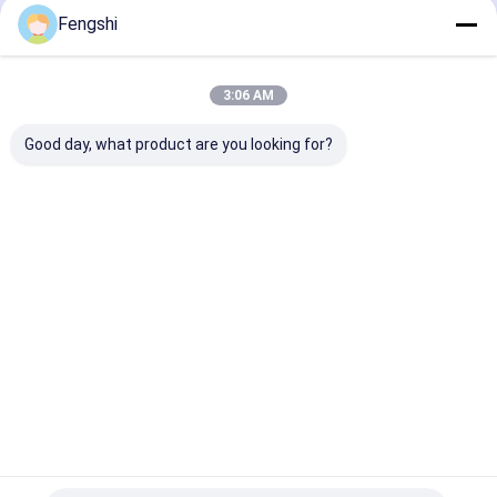
Empfohlene Produkte
Fengshi
3:06 AM
Good day, what product are you looking for?
55 Zoll 3500 Nits
21.5 Zoll FHD
21.5 Zoll FHD
ultra-dünner
2000nits Dach
2000nits Dach
dynamischer
hängende einseitige
hängende einse
Display-
Fensteranzeige für
Fensteranzeig
Werbebildschirm für
Restaurantgeschäft
Restaurantges
Bestpreis
Bestpreis
Bestprei
Schaufenster-
Digital Signage für
Einzelhandelsgeschäfte
Startseite
Über uns
Desktop Site
Seitenverzeichnis
Datenschutz-Bestimmungen
Qualität
Fenster LCD-Anzeige
China Fabrik.Copyright © 2026
Shenzhen XinXiongHui Technology Co., LTD. All Rights Reserved.