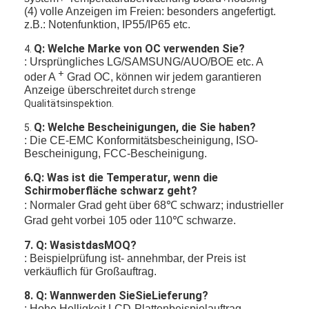
(4) volle Anzeigen im Freien: besonders angefertigt.
z.B.: Notenfunktion, IP55/IP65 etc.
Q: Welche Marke von OC verwenden Sie?
4.
: Ursprüngliches LG/SAMSUNG/AUO/BOE etc. A
+
oder A
Grad OC, können wir jedem garantieren
Anzeige überschreitet
durch strenge
Qualitätsinspektion.
Q: Welche Bescheinigungen, die Sie haben?
5.
: Die CE-EMC Konformitätsbescheinigung, ISO-
Bescheinigung, FCC-Bescheinigung.
6.Q: Was ist die Temperatur, wenn die
Schirmoberfläche schwarz geht?
: Normaler Grad geht über 68℃ schwarz; industrieller
Grad geht vorbei 105 oder 110℃ schwarze.
7. Q: WasistdasMOQ?
: Beispielprüfung ist- annehmbar, der Preis ist
verkäuflich für Großauftrag.
8. Q: Wannwerden SieSieLieferung?
: Hohe Helligkeit LCD-Plattenbeispielauftrag