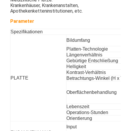
Digital-Plakat im Freien
Krankenhäuser, Krankenanstalten,
Apothekenketteninstitutionen, etc.
Ausgedehnte LCD-Platte
Parameter
Spezifikationen
Bildumfang
Platten-Technologie
Längenverhältnis
Gebürtige Entschließung
Helligkeit
Kontrast-Verhältnis
PLATTE
Betrachtungs-Winkel (H x V)
Oberflächenbehandlung
Lebenszeit
Operations-Stunden
Orientierung
Input