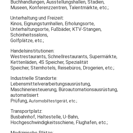
Buchhandlungen, Ausstellungshallen, Stadien,
Antrieb im Freien durch Menü-Bretter
Museen, Konferenzzentren, Talentmärkte, etc.;
kleine lcd-Platte
Unterhaltung und Freizeit:
Kinos, Eignungsturnhallen, Erholungsorte,
Unterhaltungsorte, Fußbäder, KTV-Stangen,
Sonnenlicht lesbare LCD-Platte
Schönheitssalons,
Golfplätze, etc.;
Hohes Tni LCD
Handelsinstitutionen:
Offener Rahmen LCD-Platte
Westrestaurants, Schnellrestaurants, Supermärkte,
Kettenläden, 4S Speicher, Spezialität
Speicher, Sternhotels, Reisebüros, Drogerien, etc.;
Optisch gebundener LCD
Industrielle Standorte:
Offener Rahmen LCD-Monitor
Lebensmittelverarbeitungsausrüstung,
Maschineriesteuerung, Büroautomationsausrüstung,
automatisiert
Innen-Digital-Menü-Brett
Prüfung,
Automobiltestgerät, etc.;
Innendigitale beschilderung
Transportplatz:
Busbahnhof, Haltestelle, U-Bahn,
Wasserdichte digitale Beschilderung
Hochgeschwindigkeitsschiene, Flughafen, etc.;
Medizinische Plätze: