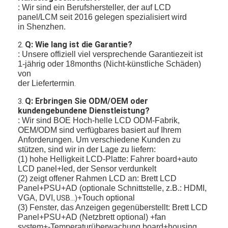
: Wir sind ein Berufshersteller, der auf LCD
panel/LCM seit 2016 gelegen spezialisiert wird
in Shenzhen.
Q: Wie lang ist die Garantie?
2.
: Unsere offiziell viel versprechende Garantiezeit ist
1-jährig oder 18months (Nicht-künstliche Schäden)
von
der Liefertermin
.
Q: Erbringen Sie ODM/OEM oder
3.
kundengebundene Dienstleistung?
: Wir sind BOE Hoch-helle LCD ODM-Fabrik,
OEM/ODM sind verfügbares basiert auf Ihrem
Anforderungen.
Um verschiedene Kunden zu
stützen, sind wir in der Lage zu liefern:
(1) hohe Helligkeit LCD-Platte: Fahrer board+auto
LCD panel+led, der Sensor verdunkelt
(2) zeigt offener Rahmen LCD an: Brett LCD
Panel+PSU+AD (optionale Schnittstelle, z.B.: HDMI,
VGA, DVI,
+Touch optional
USB…)
(3) Fenster, das Anzeigen gegenüberstellt: Brett LCD
Panel+PSU+AD (Netzbrett optional) +fan
system+-Temperaturüberwachung board+housing