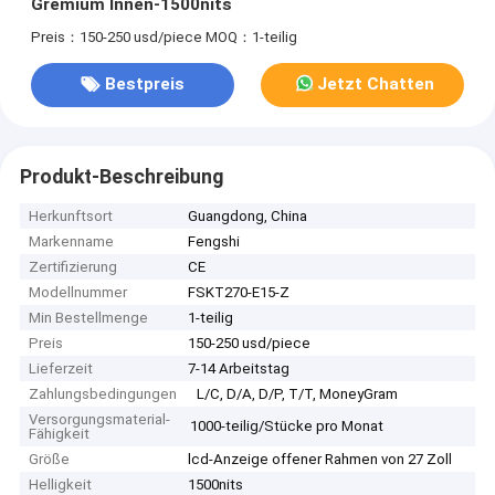
Gremium Innen-1500nits
Preis：150-250 usd/piece
MOQ：1-teilig
Bestpreis
Jetzt Chatten
Produkt-Beschreibung
Herkunftsort
Guangdong, China
Markenname
Fengshi
Zertifizierung
CE
Modellnummer
FSKT270-E15-Z
Min Bestellmenge
1-teilig
Preis
150-250 usd/piece
Lieferzeit
7-14 Arbeitstag
Zahlungsbedingungen
L/C, D/A, D/P, T/T, MoneyGram
Versorgungsmaterial-
1000-teilig/Stücke pro Monat
Fähigkeit
Größe
lcd-Anzeige offener Rahmen von 27 Zoll
Helligkeit
1500nits