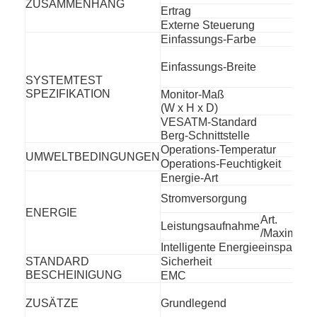
ZUSAMMENHANG
Ertrag
Externe Steuerung
Einfassungs-Farbe
Einfassungs-Breite
SYSTEMTEST
SPEZIFIKATION
Monitor-Maß
(W x H x D)
VESATM-Standard
Berg-Schnittstelle
Operations-Temperatur
UMWELTBEDINGUNGEN
Operations-Feuchtigkeit
Energie-Art
Stromversorgung
ENERGIE
Art.
Leistungsaufnahme
/Maximum.
Intelligente Energieeinsparung
STANDARD
Sicherheit
BESCHEINIGUNG
EMC
ZUSÄTZE
Grundlegend