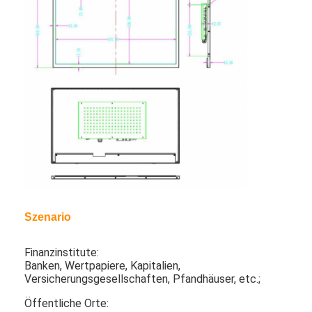
Über uns
Fabrik-Ausflug
Qualitätskontrolle
Treten Sie mit uns in Verbindung
Nachrichten
Jetzt Chatten
Szenario
Fenster LCD-Anzeige
Finanzinstitute:
doppelter mit Seiten versehener lcd-Schirm
Banken, Wertpapiere, Kapitalien,
Versicherungsgesellschaften, Pfandhäuser, etc.;
Lcd-Anzeige im Freien
Öffentliche Orte: