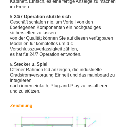
Kabinett. Einfach, es eine fertige Anzeige zu machen
im Freien.
24/7 Operation stützte sich
5.
Geschäft schlafen nie, um Vorteil von den
überlegenen Komponenten ein hochgradiges
sicherstellen zu lassen
von der Qualität können Sie auf diesen verfügbaren
Modellen für komplettes um-d-c
Verschlusszuverlässigkeit zählen,
es hat für 24/7 Operation entworfen.
Stecker u. Spiel
6.
Offener Rahmen lcd anzeigen, die industrielle
Gradstromversorgung Einheit und das mainboard zu
integrieren
nach innen einfach, Plug-and-Play zu installieren
und zu stützen.
Haus
Zeichnung
Produkte
Videos