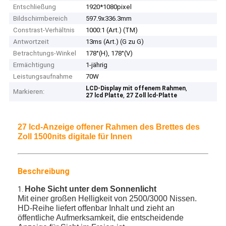
Entschließung
1920*1080pixel
Bildschirmbereich
597.9x336.3mm
Constrast-Verhältnis
1000:1 (Art.) (TM)
Antwortzeit
13ms (Art.) (G zu G)
Betrachtungs-Winkel
178°(H), 178°(V)
Ermächtigung
1-jährig
Leistungsaufnahme
70W
,
LCD-Display mit offenem Rahmen
Markieren:
,
27 lcd Platte
27 Zoll lcd-Platte
27 lcd-Anzeige offener Rahmen des Brettes des
Zoll 1500nits digitale für Innen
Beschreibung
Hohe Sicht unter dem Sonnenlicht
1.
Mit einer großen Helligkeit von 2500/3000 Nissen.
HD-Reihe liefert offenbar Inhalt und zieht an
öffentliche Aufmerksamkeit, die entscheidende