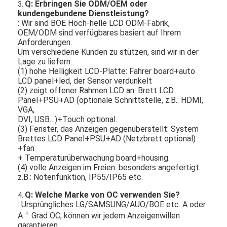
Q: Erbringen Sie ODM/OEM oder
3.
kundengebundene Dienstleistung?
: Wir sind BOE Hoch-helle LCD ODM-Fabrik,
OEM/ODM sind verfügbares basiert auf Ihrem
Anforderungen.
Um verschiedene Kunden zu stützen, sind wir in der
Lage zu liefern:
(1) hohe Helligkeit LCD-Platte: Fahrer board+auto
LCD panel+led, der Sensor verdunkelt
(2) zeigt offener Rahmen LCD an: Brett LCD
Panel+PSU+AD (optionale Schnittstelle, z.B.: HDMI,
VGA,
DVI, USB…)+Touch optional.
(3) Fenster, das Anzeigen gegenüberstellt: System
Brettes LCD Panel+PSU+AD (Netzbrett optional)
+fan
+ Temperaturüberwachung board+housing.
(4) volle Anzeigen im Freien: besonders angefertigt.
z.B.: Notenfunktion, IP55/IP65 etc.
Q: Welche Marke von OC verwenden Sie?
4.
: Ursprüngliches LG/SAMSUNG/AUO/BOE etc. A oder
+
A
Grad OC, können wir jedem Anzeigenwillen
garantieren