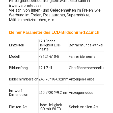
Hintergrundbeleuchtungsentwurf, also kann in
a
weitverbreitet sein
Vielzahl von Innen- und Gelegenheiten im Freien, wie:
Werbung im Freien,
Supermärkte
,
Restaurants,
Militär, medizinisches,
etc.
kleiner Parameter des LCD-Bildschirm-12.1inch
12,1“ hohe
88
Einzelteil
Helligkeit LCD-
Betrachtungs-Winkel
(C
Platte
Modell
FS121-E10-B
Fahrer Elements
Ei
Bl
Bildumfang
12,1 Zoll
Oberflächenbehandlung
ha
Be
16
Bildschirmbereich
245.76*184.32mm
Anzeigen-Farbe
(C
Haus
AD
Entwurf
no
260.5*204*9.2mm
Anzeigemodus
Dimenssion
sc
Produkte
Tr
LVD
Hohe Helligkeit
Videos
Platten-Art
Schnittstellen-Art
Ve
LCD mit WLED
20