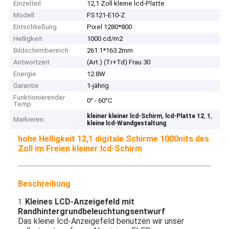
Einzelteil
12,1 Zoll kleine lcd-Platte
Modell
FS121-E10-Z
Entschließung
Pixel 1280*800
Helligkeit
1000 cd/m2
Bildschirmbereich
261.1*163.2mm
Antwortzeit
(Art.) (Tr+Td) Frau 30
Energie
12.8W
Garantie
1-jährig
Funktionierender
0° - 60°C
Temp.
,
,
,
kleiner kleiner lcd-Schirm
lcd-Platte 12
1
Markieren:
kleine lcd-Wandgestaltung
hohe Helligkeit 12,1 digitale Schirme 1000nits des
Zoll im Freien kleiner lcd-Schirm
Beschreibung
Kleines
LCD-Anzeigefeld mit
1.
Randhintergrundbeleuchtungsentwurf
Das kleine lcd-Anzeigefeld benutzen wir unser