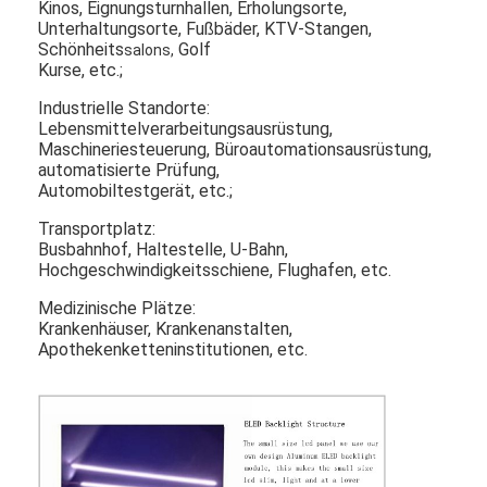
Kinos, Eignungsturnhallen, Erholungsorte,
Antrieb im Freien durch Menü-Bretter
Unterhaltungsorte, Fußbäder, KTV-Stangen,
Schönheits
Golf
salons,
kleine lcd-Platte
Kurse, etc.;
Industrielle Standorte:
Sonnenlicht lesbare LCD-Platte
Lebensmittelverarbeitungsausrüstung,
Maschineriesteuerung, Büroautomationsausrüstung,
Hohes Tni LCD
automatisierte
Prüfung,
Automobiltestgerät, etc.;
Offener Rahmen LCD-Platte
Transportplatz:
Busbahnhof, Haltestelle, U-Bahn,
Optisch gebundener LCD
Hochgeschwindigkeitsschiene, Flughafen, etc.
Offener Rahmen LCD-Monitor
Medizinische Plätze:
Krankenhäuser, Krankenanstalten,
Apothekenketteninstitutionen, etc.
Innen-Digital-Menü-Brett
Innendigitale beschilderung
Wasserdichte digitale Beschilderung