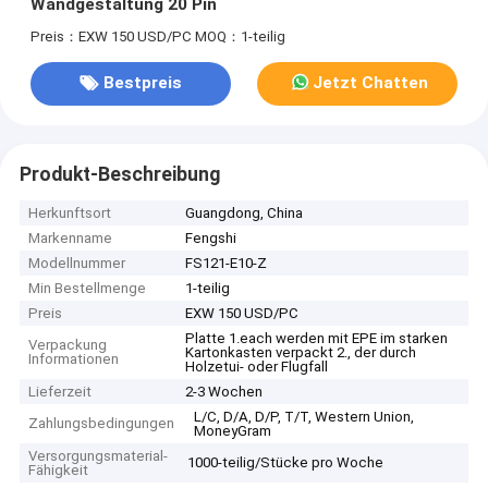
Wandgestaltung 20 Pin
Preis：EXW 150 USD/PC
MOQ：1-teilig
Bestpreis
Jetzt Chatten
Produkt-Beschreibung
Herkunftsort
Guangdong, China
Markenname
Fengshi
Modellnummer
FS121-E10-Z
Min Bestellmenge
1-teilig
Preis
EXW 150 USD/PC
Platte 1.each werden mit EPE im starken
Verpackung
Kartonkasten verpackt 2., der durch
Informationen
Holzetui- oder Flugfall
Lieferzeit
2-3 Wochen
L/C, D/A, D/P, T/T, Western Union,
Zahlungsbedingungen
MoneyGram
Versorgungsmaterial-
1000-teilig/Stücke pro Woche
Fähigkeit