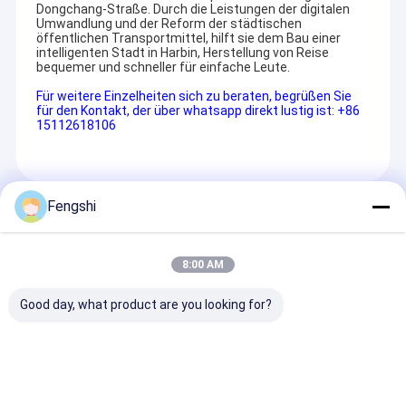
Dongchang-Straße. Durch die Leistungen der digitalen
Umwandlung und der Reform der städtischen
öffentlichen Transportmittel, hilft sie dem Bau einer
intelligenten Stadt in Harbin, Herstellung von Reise
bequemer und schneller für einfache Leute.
Für weitere Einzelheiten sich zu beraten, begrüßen Sie
für den Kontakt, der über whatsapp direkt lustig ist: +86
15112618106
Fengshi
Empfohlene Produkte
8:00 AM
Good day, what product are you looking for?
Kleines LCD-Panel
65 Zoll
43 Zoll
mit 300 Cd/m2
Hochhelligkeits-
Hochhelligkeit
Helligkeit, 800:1
Doppelseiten-LCD-
Display (2500 