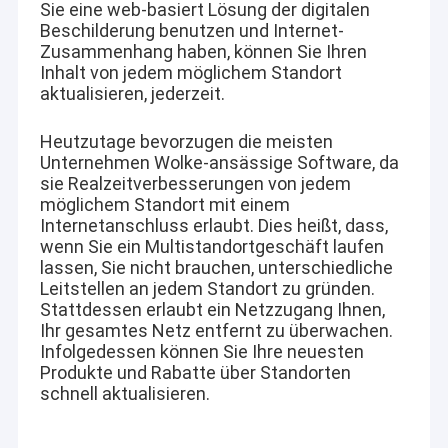
Sie eine web-basiert Lösung der digitalen
Helligkeit;
Über uns
Beschilderung benutzen und Internet-
Zusammenhang haben, können Sie Ihren
Fabrik-Ausflug
Inhalt von jedem möglichem Standort
aktualisieren, jederzeit.
Besitzt 20+ Patente, 4.000 Quadratmeter Fabrik und
Qualitätskontrolle
jährliche Ausgabe 40.000 Stück hohe
Helligkeit LCD-Displays
Heutzutage bevorzugen die meisten
Treten Sie mit uns in Verbindung
Unternehmen Wolke-ansässige Software, da
sie Realzeitverbesserungen von jedem
Nachrichten
möglichem Standort mit einem
Internetanschluss erlaubt. Dies heißt, dass,
Unser Team nahm an der Erforschung und Entwicklung der
Jetzt Chatten
wenn Sie ein Multistandortgeschäft laufen
ersten Generation von LCD-Panels in China teil.
lassen, Sie nicht brauchen, unterschiedliche
und verfügt über eine 10-jährige Erfahrung in der
Leitstellen an jedem Standort zu gründen.
Entwicklung von LED-Hintergrundbeleuchtungsmodulen
mit hoher Helligkeit;
Stattdessen erlaubt ein Netzzugang Ihnen,
Langjährige Erfahrung in der Anwendung von
Fenster LCD-Anzeige
Ihr gesamtes Netz entfernt zu überwachen.
Hochhelligkeitsanwendungen im Außenbereich.
Infolgedessen können Sie Ihre neuesten
Die wichtigsten Anwendungen sind die Verwendung von
Produkte und Rabatte über Standorten
doppelter mit Seiten versehener lcd-Schirm
LCD-Bildschirmen mit hoher Helligkeit für
schnell aktualisieren.
Außeneinrichtungen.
Lcd-Anzeige im Freien
Produktgrößenbereich ist 10-98 Zoll LCD-Modul, mit
Helligkeit 500-5000nis