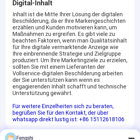
Digital-Inhalt
Antrieb im Freien durch Menü-Bretter
weit verbreitet in der Industrie der Außenwerbung,
Busbahnhof, Maut, Automaten,
Inhalt ist die Mitte Ihrer Lösung der digitalen
kleine lcd-Platte
Überwachung, medizinische, militärische Ausrüstung usw.
Beschilderung, da er Ihre Markengeschichten
erzählen und Kunden motivieren kann, um
Sonnenlicht lesbare LCD-Platte
Maßnahmen zu ergreifen. Es gibt viele zu
beachten Faktoren, wenn man Qualitätsinhalt
Hohes Tni LCD
Die Produkte verfügen über CE-FCC-Zertifizierungen und
für Ihre digitale vermarktende Anzeige wie
wurden in mehr als 30 Länder und Regionen exportiert.
Ihre einbrennende Strategie und Zielgruppe
In den letzten Jahren hat sich die Zahl der Arbeitslosen in
Offener Rahmen LCD-Platte
produziert. Um Ihre Marketingziele zu erzielen,
der Europäischen Union in den letzten Jahren erhöht.
sollten Sie mit einem Lieferanten der
Vollservice-digitalen Beschilderung arbeiten
Optisch gebundener LCD
der Sie unterstützen kann wenn es
engagierenden Inhalt schafft und technische
Offener Rahmen LCD-Monitor
Unterstützung gewährt.
Innen-Digital-Menü-Brett
Für weitere Einzelheiten sich zu beraten,
begrüßen Sie für den Kontakt, der über
Innendigitale beschilderung
whatsapp direkt lustig ist: +86 15112618106
Wasserdichte digitale Beschilderung
Fengshi
Empfohlene Produkte