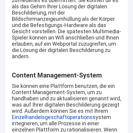
zufriedenes es übermittelt. Sie können dir es
als das Gehirn Ihrer Lösung der digitalen
Beschilderung, mit der
Bildschirmanzeigeumhüllung als der Körper
und die Befestigungs-Hardware als das
Gesicht vorstellen. Die spätesten Multimedia-
Spieler können an Wifi anschließen und Ihnen
erlauben, auf ein Webportal zuzugreifen, um
die Lösung der digitalen Beschilderung zu
ändern.
Content Management-System
Sie können eine Plattform benutzen, die ein
Content Management-System, um zu
handhaben und zu aktualisieren genannt wird,
Haus
was auf Ihrer digitalen Beschilderung gezeigt
Shenzhen XinXiongHui Technology Co., LTD.
wird. Außerdem können Sie es mit Ihrem
Produkte
Einzelhandelsgeschäftoperations
system
Wer ist ein ISO9001 & 14001 zertifiziert und nationale
integrieren, um alle Prozesse in einer
High-Tech-Unternehmen Fokus auf die Entwicklung,
Videos
einzelnen Plattform zu rationalisieren. Wenn
Produktion und Verkauf von LCD-Modulen mit hoher